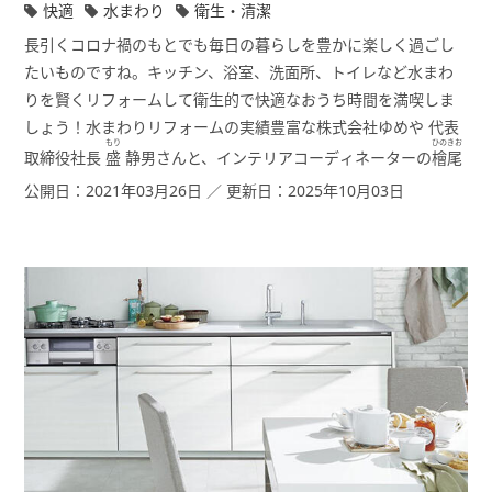
快適
水まわり
衛生・清潔
長引くコロナ禍のもとでも毎日の暮らしを豊かに楽しく過ごし
たいものですね。キッチン、浴室、洗面所、トイレなど水まわ
りを賢くリフォームして衛生的で快適なおうち時間を満喫しま
しょう！水まわりリフォームの実績豊富な株式会社ゆめや 代表
もり
ひのきお
取締役社長
盛
静男さんと、インテリアコーディネーターの
檜尾
紀子さんにプランニングのヒントをうかがいました。
公開日：2021年03月26日 ／ 更新日：2025年10月03日