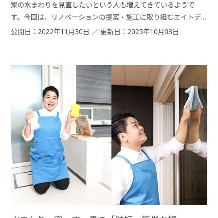
家の水まわりを見直したいという人も増えてきているようで
す。今回は、リノベーションの提案・施工に取り組むエイトデ
ザインのアドバイザー［営業］・松村 亮平（まつむら りょうへ
公開日：2022年11月30日 ／ 更新日：2025年10月03日
い）さん、デザイナー・牧野 順（まきの じゅん）さん、ディレ
クター［現場監督］・田中 大進（たなか だいしん）さんに水ま
わりをより快適にリフォーム、リノベーションするポイントに
ついてお話をうかがいました。