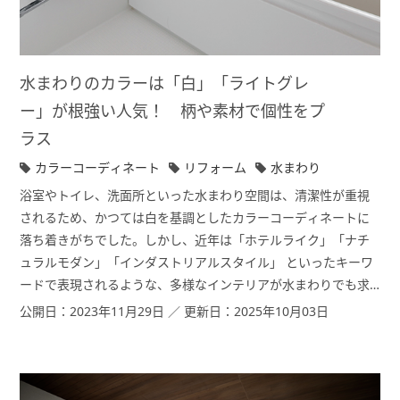
水まわりのカラーは「白」「ライトグレ
ー」が根強い人気！ 柄や素材で個性をプ
ラス
カラーコーディネート
リフォーム
水まわり
浴室やトイレ、洗面所といった水まわり空間は、清潔性が重視
されるため、かつては白を基調としたカラーコーディネートに
落ち着きがちでした。しかし、近年は「ホテルライク」「ナチ
ュラルモダン」「インダストリアルスタイル」 といったキーワ
ードで表現されるような、多様なインテリアが水まわりでも求
められるようになってきています。そうした昨今のトレンドに
公開日：2023年11月29日 ／ 更新日：2025年10月03日
ついて、ゼロリノベの西村 一宏さんにリフォーム実例をもとに
語っていただきました。