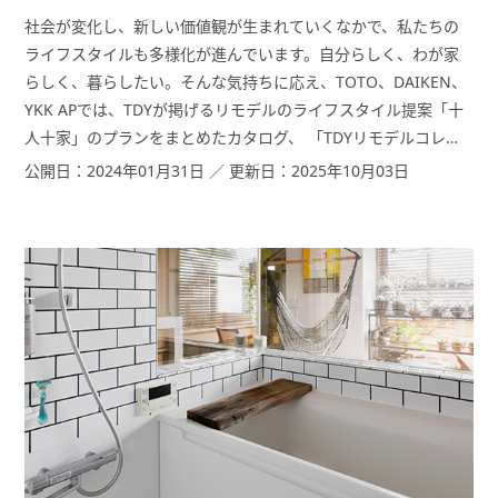
社会が変化し、新しい価値観が生まれていくなかで、私たちの
ライフスタイルも多様化が進んでいます。自分らしく、わが家
らしく、暮らしたい。そんな気持ちに応え、TOTO、DAIKEN、
YKK APでは、TDYが掲げるリモデルのライフスタイル提案「十
人十家」のプランをまとめたカタログ、 「TDYリモデルコレク
ションブック」をリニューアル。そこで、「TDYリフォームナ
公開日：2024年01月31日 ／ 更新日：2025年10月03日
ビ」ではこのコレクションブックのエッセンスをいち早くご紹
介。前編では「家事・育児」「仕事・趣味」にまつわる空間提
案を取り上げます。