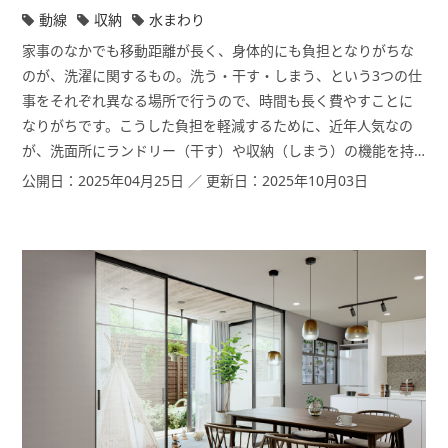
動線
収納
水まわり
家事のなかでも移動距離が長く、身体的にも負担となりがちな
のが、洗濯に関するもの。洗う・干す・しまう、という3つの仕
事をそれぞれ異なる場所で行うので、時間も長く費やすことに
なりがちです。こうした負担を軽減するために、近年人気なの
が、洗面所にランドリー（干す）や収納（しまう）の機能を持
たせたプラン。そのプランを絡めながら、家事を時短するアイ
公開日：2025年04月25日 ／ 更新日：2025年10月03日
デアをご紹介します。