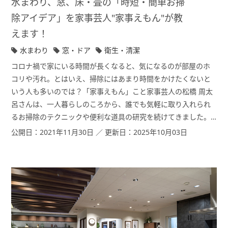
水まわり、窓、床・畳の「時短・簡単お掃
除アイデア」を家事芸人"家事えもん"が教
えます！
水まわり
窓・ドア
衛生・清潔
コロナ禍で家にいる時間が長くなると、気になるのが部屋のホ
コリや汚れ。とはいえ、掃除にはあまり時間をかけたくないと
いう人も多いのでは？「家事えもん」こと家事芸人の松橋 周太
呂さんは、一人暮らしのころから、誰でも気軽に取り入れられ
るお掃除のテクニックや便利な道具の研究を続けてきました。
そんな家事えもんに、できるだけ時間は短く、住まいの部材を
公開日：2021年11月30日 ／ 更新日：2025年10月03日
傷めることなく、でもしっかりとキレイにする技を伝授しても
らいました。