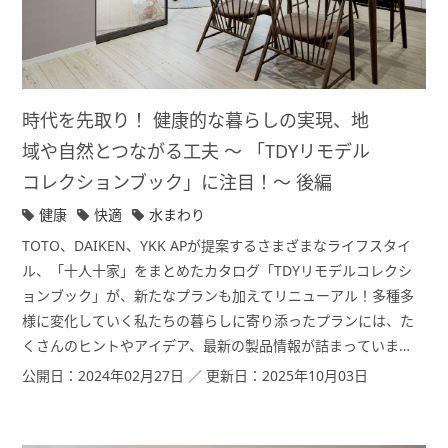
時代を先取り！ 健康的な暮らしの実現、地
域や自然とつながる工夫 ～ 「TDYリモデル
コレクションブック」に注目！～ 後編
健康
快適
水まわり
TOTO、DAIKEN、YKK APが提案するさまざまなライフスタイ
ル、「十人十家」をまとめたカタログ「TDYリモデルコレクシ
ョンブック」が、新たなプランも加えてリニューアル！多種多
様に変化していく私たちの暮らしに寄り添ったプランには、た
くさんのヒントやアイデア、最新の製品情報が詰まっていま
す。後編では、「健康」「地域や自然とのつながり」を切り口
公開日：2024年02月27日 ／ 更新日：2025年10月03日
にした空間提案のポイントについてご紹介します。