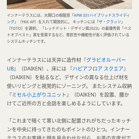
インナーテラスには、大開口の樹脂窓「
APW 331ハイブリッドスライディ
ング
」（YKK AP）を入れて開放的に。 キッチンには「
ザ・クラッソ
」
（TOTO）を選択。 「レッドドット・デザイン賞2023」の最優秀賞「ベス
トオブベスト」賞を受賞するなど、意匠性や機能性が高く評価されている
システムキッチンです。
インナーテラスには天井に造作材『
グラビオルーバー
UB
』（DAIKEN）、床には 『
ハピアフロア スクエア
』
（DAIKEN）を貼るなど、デザインの異なる仕上げ材を
使いリビングと視覚的にゾーニング。 またシステム収納
『
ミセル小上がりユニット
』（DAIKEN）を設置、腰か
けてご近所の方と会話を楽しめるようにしています。
「これまで暗くて寒い北側に配置されがちだったキッチ
ンを中央に持ってきたのもポイントのひとつ。インナー
テラスのお客様と顔を見合わせながら、お茶の支度がで