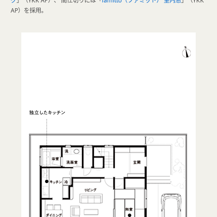
グ
」（YKK AP）、 間仕切りには「
famitto（ファミット） 室内窓
」（YKK
AP）を採用。