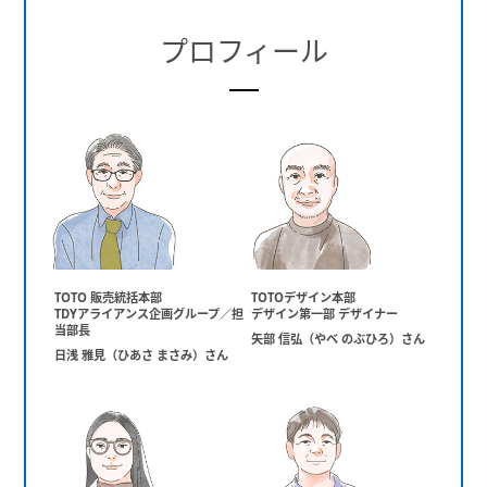
プロフィール
TOTO 販売統括本部
TOTOデザイン本部
TDYアライアンス企画グループ／担
デザイン第一部 デザイナー
当部長
矢部 信弘（やべ のぶひろ）さん
日浅 雅見（ひあさ まさみ）さん