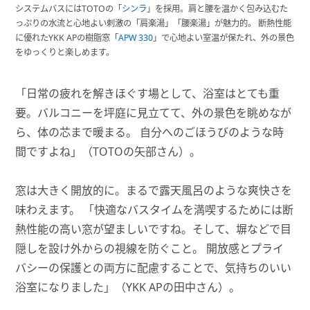
システムバスにはTOTOの「
シンラ
」を採用。肩と腰を温かく包み込むた
っぷりの水流と心地よい刺激の「肩楽湯」「腰楽湯」が魅力的。 断熱性能
に優れたYKK APの樹脂窓「
APW 330
」で心地よい室温が保たれ、外の景色
をゆっくりと楽しめます。
「日常の疲れを解きほぐす場として、浴室はとても重
要。バルコニーを坪庭に見立てて、外の景色を眺めなが
ら、体の芯まで暖まる。 自分へのごほうびのような時
間ですよね」（TOTOの矢部さん）。
窓は大きく開放的に。まるで露天風呂のような爽快さを
味わえます。 「快適なバスタイムを満喫するためには断
熱性能の高い窓が望ましいですね。そして、塀などで目
隠しを設け外からの視線を防ぐこと。 開放感とプライ
バシーの保護との両方に配慮することで、気持ちのいい
浴室になりました」（YKK APの田中さん）。