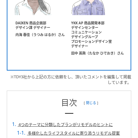
DAIKEN 商品企画部
YKK AP 商品開発本部
デザイン課 デザイナー
デザインセンター
コミュニケーション
内海 春佳（うつみ はるか）さん
デザイングループ
プロモーションデザイン室
デザイナー
田中 英興（たなか ひでおき）さん
※TDY3社から上記の方に依頼をし、頂いたコメントを編集して掲載
しています。
目次
[
閉じる
]
4つのテーマに分類したプランがリモデルのヒントに
多様化したライフスタイルに寄り添うリモデル提案