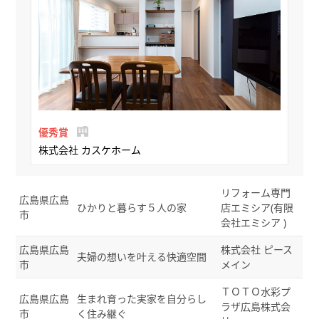
優秀賞
株式会社 カスケホーム
リフォーム専門
広島県広島
ひかりと暮らす５人の家
店エミシア(有限
市
会社エミシア )
広島県広島
株式会社 ピース
夫婦の想いを叶える快適空間
市
メイン
ＴＯＴＯ水彩プ
広島県広島
生まれ育った実家を自分らし
ラザ広島株式会
市
く住み継ぐ