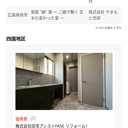
社
家庭 ”縁” 満 ～ ご縁で繋ぐ 生
株式会社 やまも
広島県呉市
まれ変わった家 ～
と住研
四国地区
優秀賞
株式会社住宅アシストFASE リフォーム1