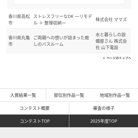
香川県高松
ストレスフリーなDK ―リモデ
株式会社 ママズ
市
ル ＋ 整理収納―
水と暮らしの設
香川県丸亀
ご両親への想いが詰まった癒
備屋さん 株式会
市
しのバスルーム
社 山下電設
入賞結果一覧
部位別作品一覧
地域別作品一覧
コンテスト概要
審査の様子
コンテストTOP
2025年度TOP