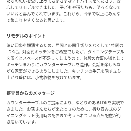
たちの思いを受け止めてさまざまなアドバイスをくださり、安
心してリモデルできました。子どもや孫たちも、明るくなって
いいねと喜んでくれています。これから、今まで以上にみんな
で集まりやすくなると思います。
リモデルのポイント
暗い印象を解消するため、居間との間仕切りをなくして1空間の
LDKに。対面式キッチンをご希望でしたが、ダイニングテーブル
を置くとスペースが不足してしまうので、普段の食事の場として
キッチンまわりにカウンターテーブルを造作。会話を楽しみな
がら家事ができるようにしました。キッチンの手元を隠す立ち
上がり壁には、小物収納を設けています。
審査員からのメッセージ
カウンターテーブルのご提案により、ゆとりのあるLDKを実現で
きました。お孫さんたちが来たときのために、折り畳み式のダ
イニングセット使用時の配置まで考えられている点も配慮が行
き届いています。