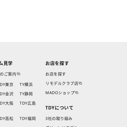
ム見学
お店を探す
のご案内
お店を探す
リモデルクラブ店
TDY東京
TY横浜
MADOショップ
TDY金沢
TY静岡
TDY大阪
TDY広島
TDYについて
TDY高松
TDY福岡
3社の取り組み