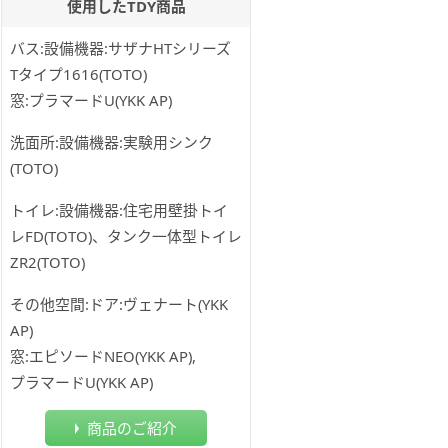
使用したTDY商品
バス:設備機器:サザナHTシリーズ
Tタイプ1616(TOTO)
窓:プラマードU(YKK AP)
洗面所:設備機器:実験用シンク
(TOTO)
トイレ:設備機器:住宅用壁掛トイ
レFD(TOTO)、タンク一体型トイレ
ZR2(TOTO)
その他空間:ドア:ヴェナート(YKK
AP)
窓:エピソードNEO(YKK AP),
プラマードU(YKK AP)
商品のご紹介