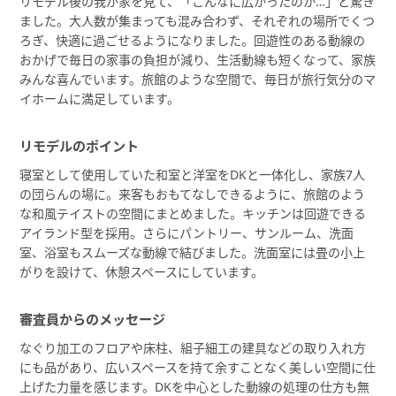
リモデル後の我が家を見て、「こんなに広かったのか…」と驚き
ました。大人数が集まっても混み合わず、それぞれの場所でくつ
ろぎ、快適に過ごせるようになりました。回遊性のある動線の
おかげで毎日の家事の負担が減り、生活動線も短くなって、家族
みんな喜んでいます。旅館のような空間で、毎日が旅行気分のマ
イホームに満足しています。
リモデルのポイント
寝室として使用していた和室と洋室をDKと一体化し、家族7人
の団らんの場に。来客もおもてなしできるように、旅館のよう
な和風テイストの空間にまとめました。キッチンは回遊できる
アイランド型を採用。さらにパントリー、サンルーム、洗面
室、浴室もスムーズな動線で結びました。洗面室には畳の小上
がりを設けて、休憩スペースにしています。
審査員からのメッセージ
なぐり加工のフロアや床柱、組子細工の建具などの取り入れ方
にも品があり、広いスペースを持て余すことなく美しい空間に仕
上げた力量を感じます。DKを中心とした動線の処理の仕方も無