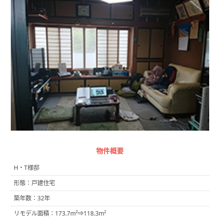
物件概要
H・T様邸
形態：戸建住宅
築年数：32年
リモデル面積：173.7m²⇒118.3m²