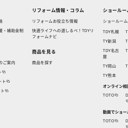
リフォーム情報・コラム
ショールー
格
リフォームお役立ち情報
ショールーム
援・補助金制
快適ライフへの道しるべ！TDYリ
TDY札幌
フォームナビ
TY新潟
TDY名古
商品を見る
屋
のご案内
商品を探す
TY岡山
ト
TY熊本
ート
オンライン相
ート
TOTO
D
動画でショー
TOTO
D