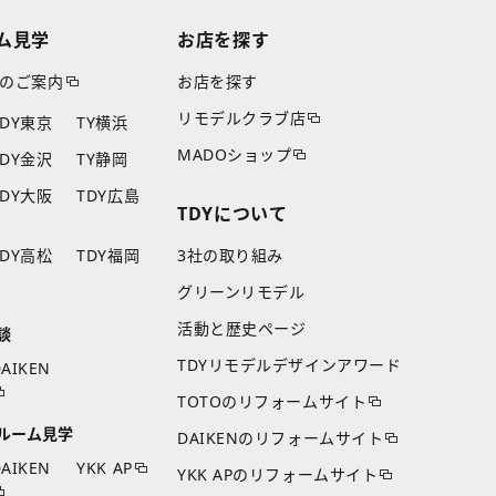
ム見学
お店を探す
のご案内
お店を探す
リモデルクラブ店
TDY東京
TY横浜
MADOショップ
TDY金沢
TY静岡
TDY大阪
TDY広島
TDYについて
TDY高松
TDY福岡
3社の取り組み
グリーンリモデル
活動と歴史ページ
談
TDYリモデルデザインアワード
AIKEN
TOTOのリフォームサイト
ルーム見学
DAIKENのリフォームサイト
AIKEN
YKK AP
YKK APのリフォームサイト