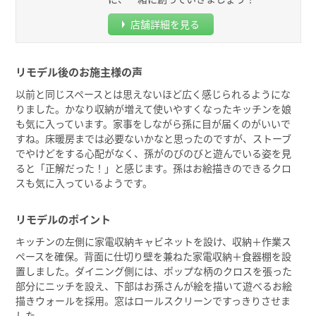
店舗詳細を見る
リモデル後のお施主様の声
以前と同じスペースとは思えないほど広く感じられるようにな
りました。かなり収納が増えて使いやすくなったキッチンを娘
も気に入っています。家事をしながら孫に目が届くのがいいで
すね。床暖房までは必要ないかなと思ったのですが、ストーブ
でやけどをする心配がなく、孫がのびのびと遊んでいる姿を見
ると「正解だった！」と感じます。孫はお絵描きのできるクロ
スも気に入っているようです。
リモデルのポイント
キッチンの左側に家電収納キャビネットを設け、収納＋作業ス
ペースを確保。背面に仕切り壁を兼ねた家電収納＋食器棚を設
置しました。ダイニング側には、ポップな柄のクロスを張った
部分にニッチを設え、下部はお孫さんが絵を描いて遊べるお絵
描きウォールを採用。窓はロールスクリーンですっきりさせま
した。