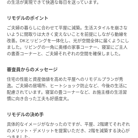
の生活が実現できて快適な毎日を送っています。
リモデルのポイント
ご夫婦の暮らしに合わせて平屋に減築。生活スタイルを崩さな
いように間取りは大きく変えないことを前提にしながら動線を
改善。DKとリビングを一体化し、光が空間全体に届くようにし
ました。リビングの一角に奥様の家事コーナー、寝室にご主人
の書斎コーナーと、ご夫婦それぞれの空間を確保しました。
審査員からのメッセージ
住宅の性能と資産価値を高めた平屋へのリモデルプランが秀
逸。ご夫婦の居場所、ヒートショック防止など、今後の生活に
配慮されています。寝室の畳コーナーなど、お施主様の生活習
慣に向き合った工夫も好感度大。
リモデルの決め手
具体的なイメージがなかったのですが、平屋、2階建てそれぞれ
のメリット・デメリットを提案いただき、2階を減築する決心が
つきました。