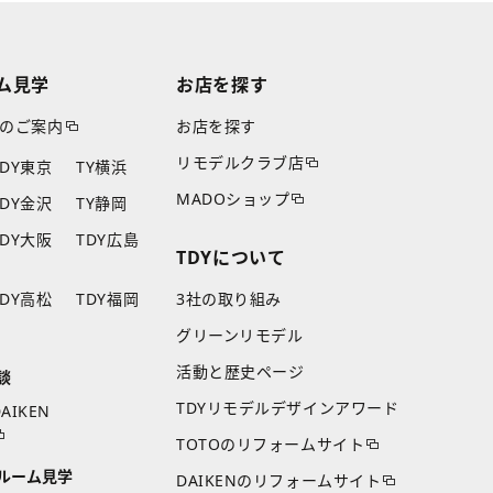
ム見学
お店を探す
のご案内
お店を探す
リモデルクラブ店
TDY東京
TY横浜
MADOショップ
TDY金沢
TY静岡
TDY大阪
TDY広島
TDYについて
TDY高松
TDY福岡
3社の取り組み
グリーンリモデル
活動と歴史ページ
談
TDYリモデルデザインアワード
AIKEN
TOTOのリフォームサイト
ルーム見学
DAIKENのリフォームサイト