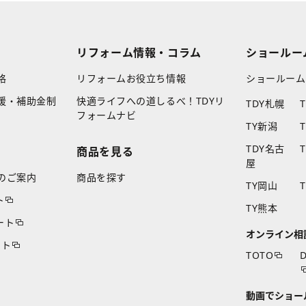
リフォーム情報・コラム
ショールー
格
リフォームお役立ち情報
ショールーム
援・補助金制
快適ライフへの道しるべ！TDYリ
TDY札幌
フォームナビ
TY新潟
TDY名古
商品を見る
屋
のご案内
商品を探す
TY岡山
ト
TY熊本
ート
オンライン相
ート
TOTO
D
動画でショー