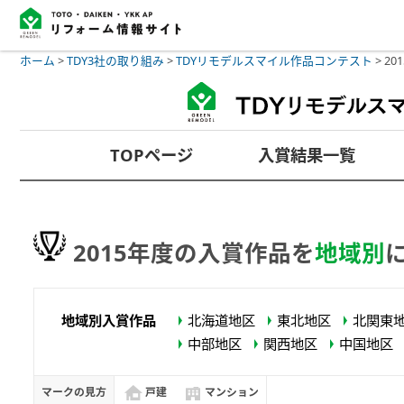
ホーム
>
TDY3社の取り組み
>
TDYリモデルスマイル作品コンテスト
>
20
TOPページ
入賞結果一覧
2015年度の入賞作品を
地域別
地域別入賞作品
北海道地区
東北地区
北関東
中部地区
関西地区
中国地区
マークの見方
戸建
マンション