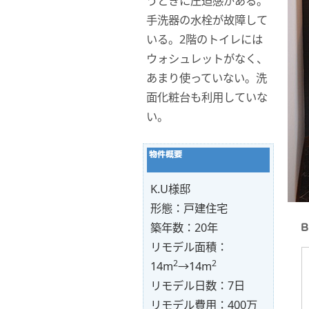
うときに圧迫感がある。
手洗器の水栓が故障して
いる。2階のトイレには
ウォシュレットがなく、
あまり使っていない。洗
面化粧台も利用していな
い。
K.U様邸
形態：戸建住宅
築年数：20年
リモデル面積：
2
2
14m
→14m
リモデル日数：7日
リモデル費用：400万