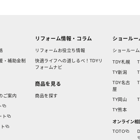
リフォーム情報・コラム
ショールー
格
リフォームお役立ち情報
ショールーム
援・補助金制
快適ライフへの道しるべ！TDYリ
TDY札幌
フォームナビ
TY新潟
TDY名古
商品を見る
屋
のご案内
商品を探す
TY岡山
ト
TY熊本
ート
オンライン相
ート
TOTO
D