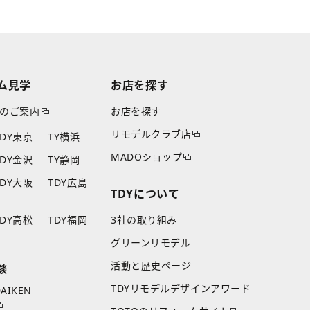
ム見学
お店を探す
のご案内
お店を探す
リモデルクラブ店
TDY東京
TY横浜
MADOショップ
TDY金沢
TY静岡
TDY大阪
TDY広島
TDYについて
TDY高松
TDY福岡
3社の取り組み
グリーンリモデル
活動と歴史ページ
談
TDYリモデルデザインアワード
AIKEN