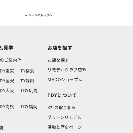
ム見学
お店を探す
のご案内
お店を探す
リモデルクラブ店
TDY東京
TY横浜
MADOショップ
TDY金沢
TY静岡
TDY大阪
TDY広島
TDYについて
TDY高松
TDY福岡
3社の取り組み
グリーンリモデル
活動と歴史ページ
談