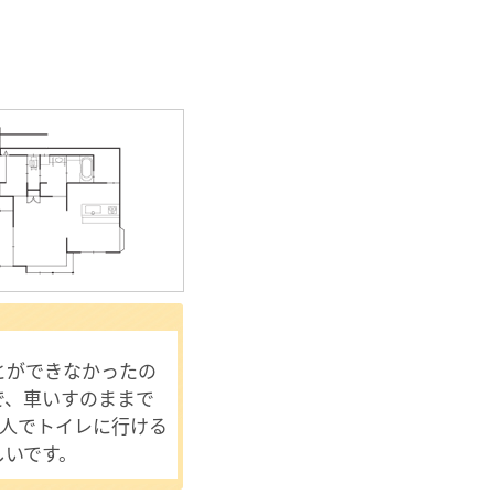
とができなかったの
で、車いすのままで
1人でトイレに行ける
しいです。