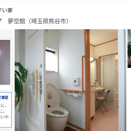
プ 夢空館（埼玉県熊谷市）
めに、
に。
使いや