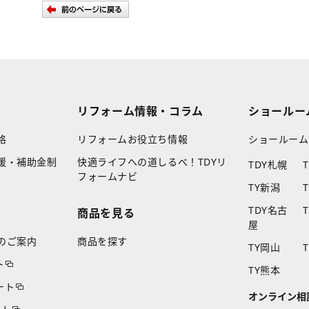
リフォーム情報・コラム
ショールー
格
リフォームお役立ち情報
ショールーム
援・補助金制
快適ライフへの道しるべ！TDYリ
TDY札幌
フォームナビ
TY新潟
TDY名古
商品を見る
屋
のご案内
商品を探す
TY岡山
ト
TY熊本
ート
オンライン相