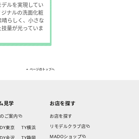
モデルを実現してい
リジナルの洗面化粧
素晴らしく、小さな
た技量が光っていま
ム見学
お店を探す
のご案内
お店を探す
リモデルクラブ店
TDY東京
TY横浜
MADOショップ
TDY金沢
TY静岡