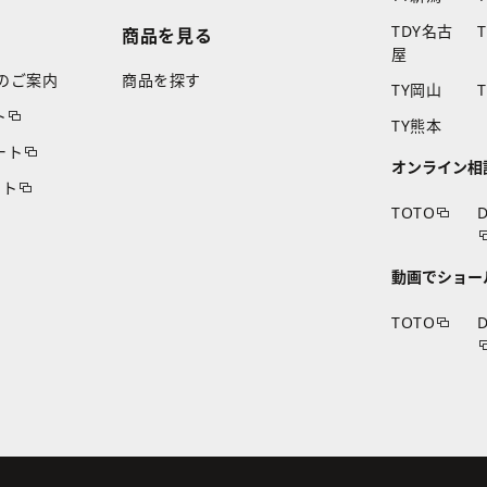
TDY名古
商品を見る
屋
のご案内
商品を探す
TY岡山
ト
TY熊本
ート
オンライン相
ート
TOTO
D
動画でショー
TOTO
D