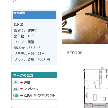
い。
K.H邸
形態：戸建住宅
築年数：16年
リモデル面積：
2
2
58.3m
→58.3m
リモデル日数：21日
リモデル費用：400万円