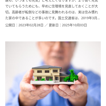
親も、いつまでも元気」と考えたくなりますが、より長く元気
でいてもらうためにも、早めに住環境を見直しておくことが大
切。高齢者が転倒などの事故に見舞われるのは、実は住み慣れ
た家の中であることが多いのです。国土交通省は、2019年3月に
「高齢期の健康で快適な暮らしのためのガイドライン」を公
公開日：2023年02月28日 ／ 更新日：2025年10月03日
表。検討過程から携わった、高齢者住宅協会 企画部長の永野 浩
子さんに解説していただきました。