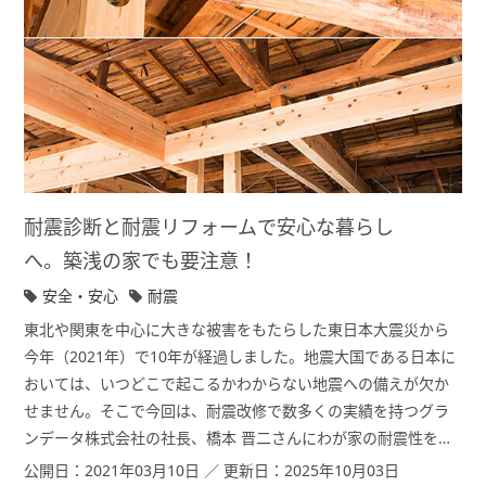
耐震診断と耐震リフォームで安心な暮らし
へ。築浅の家でも要注意！
安全・安心
耐震
東北や関東を中心に大きな被害をもたらした東日本大震災から
今年（2021年）で10年が経過しました。地震大国である日本に
おいては、いつどこで起こるかわからない地震への備えが欠か
せません。そこで今回は、耐震改修で数多くの実績を持つグラ
ンデータ株式会社の社長、橋本 晋二さんにわが家の耐震性を高
めるためのポイントをお聞きしました。水まわりなど傷みの気
公開日：2021年03月10日 ／ 更新日：2025年10月03日