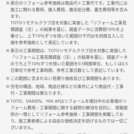
※
表示のリフォーム参考価格は商品代＋工事代です。工事代には
施工に関わる費用、搬入費用、撤去処分費、養生費用等を含み
ます。
TOTOリモデルクラブ店を対象に実施した「リフォーム工事見
積調査（注）」の結果を基に、調査データに消費税10％を上
乗せし、上下10％ずつを除いた範囲の千円台を四捨五入した
値を参考価格として表記しています。
※
表示の工事期間は、TOTOリモデルクラブ店を対象に実施した
「リフォーム工事見積調査（注）」の結果を基に、調査データ
のうち上下10％ずつを除いた範囲を0.5時間単位、もしくは0.5
日単位で参考工事時間、参考工事日数として表記しています。
※
この範囲に含まれない見積り価格及び工事期間もあります。
※
住宅の構造、地域、商品仕様などの条件により商品代・工事
代・工事期間は異なります。
※
TOTO、DAIKEN、YKK APはリフォームを検討中のお客様のリ
フォーム費用・工事期間に関する疑問の解消を目的に、情報提
供の一環としてリフォーム参考価格・工事期間を掲載してお
り、施工業者様による自由な価格決定を妨げるものでは一切ご
ざいません。