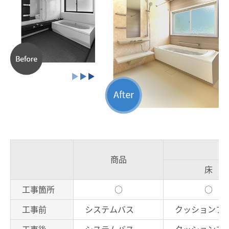
商品
床
工事箇所
○
○
工事前
システムバス
クッションフ