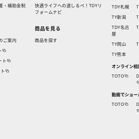
援・補助金制
快適ライフへの道しるべ！TDYリ
TDY札幌
フォームナビ
TY新潟
TDY名古
商品を見る
屋
のご案内
商品を探す
TY岡山
ト
TY熊本
ート
オンライン相
ート
TOTO
D
動画でショー
TOTO
D