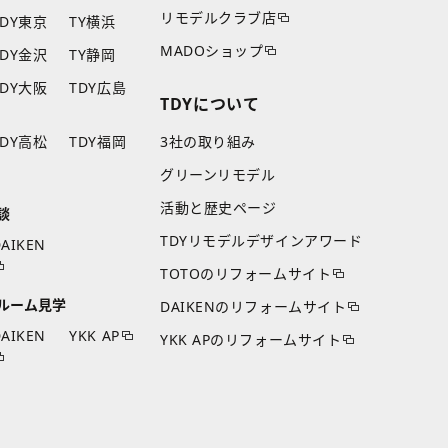
リモデルクラブ店
TDY東京
TY横浜
MADOショップ
TDY金沢
TY静岡
TDY大阪
TDY広島
TDYについて
TDY高松
TDY福岡
3社の取り組み
グリーンリモデル
活動と歴史ページ
談
TDYリモデルデザインアワード
AIKEN
TOTOのリフォームサイト
ルーム見学
DAIKENのリフォームサイト
AIKEN
YKK AP
YKK APのリフォームサイト