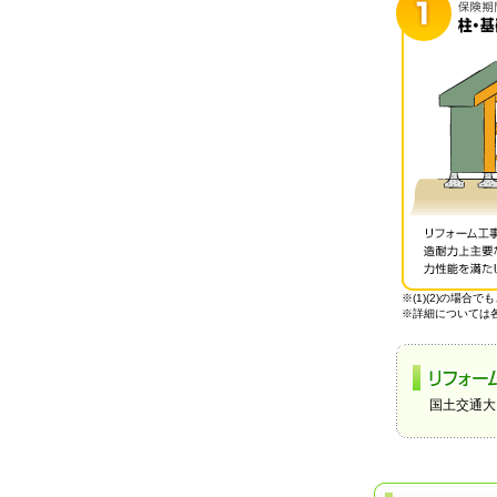
※(1)(2)の場
※詳細については
国土交通大