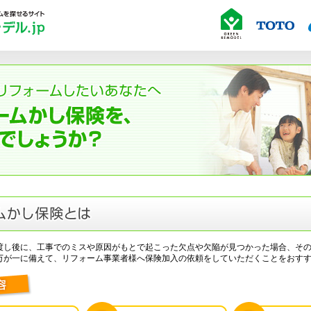
渡し後に、工事でのミスや原因がもとで起こった欠点や欠陥が見つかった場合、そ
万が一に備えて、リフォーム事業者様へ保険加入の依頼をしていただくことをおす